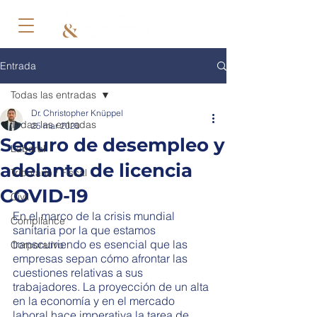
Entrada
Todas las entradas
Dr. Christopher Knüppel
Todas las entradas
25 mar 2020
Seguro de desempleo y
Laboral
adelanto de licencia
Tributario / Fiscal
COVID-19
Civil
En el marco de la crisis mundial 
Compliance
sanitaria por la que estamos 
transcurriendo es esencial que las 
Corporativo
empresas sepan cómo afrontar las 
cuestiones relativas a sus 
trabajadores. La proyección de un alta 
en la economía y en el mercado 
laboral hace imperativa la tarea de 