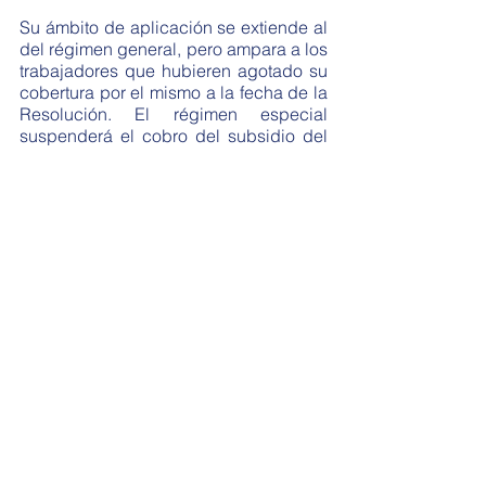
Su ámbito de aplicación se extiende al 
del régimen general, pero ampara a los 
trabajadores que hubieren agotado su 
cobertura por el mismo a la fecha de la 
Resolución. El régimen especial 
suspenderá el cobro del subsidio del 
régimen general, el cual se reintegrará 
una vez finalizado el plazo del régimen 
especial. 
Deberá ser tramitado por la empresa 
dentro de los diez primeros días del 
mes siguientes a producirse la 
reducción de días u horas de trabajo. 
Actualmente el trámite aun no está 
regulado por el BPS.
Es importante tener en cuenta que el 
régimen especial podrá aplicarse a 
todo trabajador que cumpla los 
requisitos establecidos en el Decreto-
Ley 15.180 y que hayan sufrido 