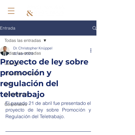
Entrada
Todas las entradas
Dr. Christopher Knüppel
Todas las entradas
22 abr 2020
Proyecto de ley sobre
Laboral
promoción y
Tributario / Fiscal
regulación del
Civil
teletrabajo
Compliance
El pasado 21 de abril fue presentado el 
Corporativo
proyecto de ley sobre Promoción y 
Regulación del Teletrabajo. 