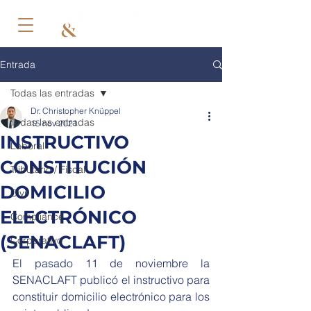
Entrada
Todas las entradas
Dr. Christopher Knüppel
Todas las entradas
15 nov 2021
INSTRUCTIVO
Laboral
CONSTITUCIÓN
Tributario / Fiscal
DOMICILIO
Civil
ELECTRÓNICO
Compliance
(SENACLAFT)
Corporativo
El pasado 11 de noviembre la 
SENACLAFT publicó el instructivo para 
constituir domicilio electrónico para los 